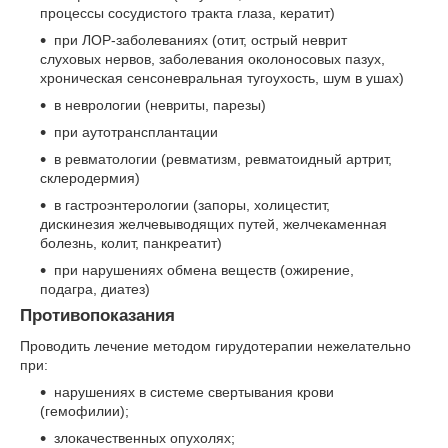
процессы сосудистого тракта глаза, кератит)
при ЛОР-заболеваниях (отит, острый неврит
слуховых нервов, заболевания околоносовых пазух,
хроническая сенсоневральная тугоухость, шум в ушах)
в неврологии (невриты, парезы)
при аутотрансплантации
в ревматологии (ревматизм, ревматоидный артрит,
склеродермия)
в гастроэнтерологии (запоры, холицестит,
дискинезия желчевыводящих путей, желчекаменная
болезнь, колит, панкреатит)
при нарушениях обмена веществ (ожирение,
подагра, диатез)
Противопоказания
Проводить лечение методом гирудотерапии нежелательно
при:
нарушениях в системе свертывания крови
(гемофилии);
злокачественных опухолях;