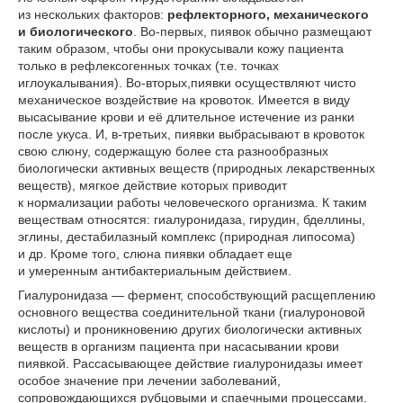
из нескольких факторов:
рефлекторного, механического
и биологического
. Во-первых, пиявок обычно размещают
таким образом, чтобы они прокусывали кожу пациента
только в рефлексогенных точках (т.е. точках
иглоукалывания). Во-вторых,пиявки осуществляют чисто
механическое воздействие на кровоток. Имеется в виду
высасывание крови и её длительное истечение из ранки
после укуса. И, в-третьих, пиявки выбрасывают в кровоток
свою слюну, содержащую более ста разнообразных
биологически активных веществ (природных лекарственных
веществ), мягкое действие которых приводит
к нормализации работы человеческого организма. К таким
веществам относятся: гиалуронидаза, гирудин, бделлины,
эглины, дестабилазный комплекс (природная липосома)
и др. Кроме того, слюна пиявки обладает еще
и умеренным антибактериальным действием.
Гиалуронидаза — фермент, способствующий расщеплению
основного вещества соединительной ткани (гиалуроновой
кислоты) и проникновению других биологически активных
веществ в организм пациента при насасывании крови
пиявкой. Рассасывающее действие гиалуронидазы имеет
особое значение при лечении заболеваний,
сопровождающихся рубцовыми и спаечными процессами.