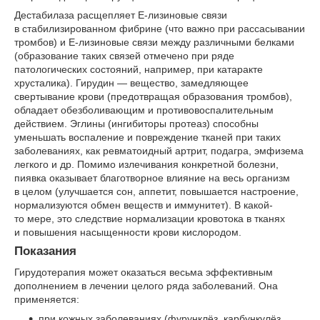
Дестабилаза расщепляет Е-лизиновые связи
в стабилизированном фибрине (что важно при рассасывании
тромбов) и Е-лизиновые связи между различными белками
(образование таких связей отмечено при ряде
патологических состояний, например, при катаракте
хрусталика). Гирудин — вещество, замедляющее
свертывание крови (предотвращая образования тромбов),
обладает обезболивающим и противовоспалительным
действием. Эглины (ингибиторы протеаз) способны
уменьшать воспаление и повреждение тканей при таких
заболеваниях, как ревматоидный артрит, подагра, эмфизема
легкого и др. Помимо излечивания конкретной болезни,
пиявка оказывает благотворное влияние на весь организм
в целом (улучшается сон, аппетит, повышается настроение,
нормализуются обмен веществ и иммунитет). В какой-
то мере, это следствие нормализации кровотока в тканях
и повышения насыщенности крови кислородом.
Показания
Гирудотерапия может оказаться весьма эффективным
дополнением в лечении целого ряда заболеваний. Она
применяется:
при кожных заболеваниях (фурунклёз, карбункулёз,