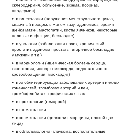
склеродермия, облысение, экзема, псориаз,
пиодермия)
в гинекологии (нарушения менструального цикла,
спаечный процесс в малом тазу, аденомиоз, эрозия
шейки матки, мастопатии, кисты яичников, некоторые
половые инфекции, бесплодие)
в урологии (заболевания почек, хронический
простатит, аденома простаты, вторичное бесплодие
у мужчин и т.д.)
в кардиологии (ишемическая болезнь сердца,
гипертония, инфаркт миокарда, недостаточность
кровообращения, миокардит)
при облитерирующих заболеваниях артерий нижних
конечностей, тромбозах артерий и вен,
тромбофлебитах, трофических язвах
в проктологии (геморрой)
в стоматологии
в косметологии (целлюлит, морщины, плохой цвет
лица)
в офтальмологии (глаукома, воспалительные