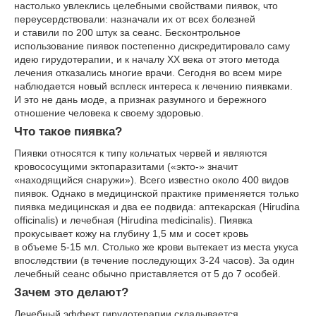
настолько увлеклись целебными свойствами пиявок, что
переусердствовали: назначали их от всех болезней
и ставили по 200 штук за сеанс. Бесконтрольное
использование пиявок постепенно дискредитировало саму
идею гирудотерапии, и к началу ХХ века от этого метода
лечения отказались многие врачи. Сегодня во всем мире
наблюдается новый всплеск интереса к лечению пиявками.
И это не дань моде, а признак разумного и бережного
отношение человека к своему здоровью.
Что такое пиявка?
Пиявки относятся к типу кольчатых червей и являются
кровососущими эктопаразитами («экто-» значит
«находящийся снаружи»). Всего известно около 400 видов
пиявок. Однако в медицинской практике применяется только
пиявка медицинская и два ее подвида: аптекарская (Hirudina
officinalis) и лечебная (Hirudina medicinalis). Пиявка
прокусывает кожу на глубину 1,5 мм и сосет кровь
в объеме 5-15 мл. Столько же крови вытекает из места укуса
впоследствии (в течение последующих 3-24 часов). За один
лечебный сеанс обычно приставляется от 5 до 7 особей.
Зачем это делают?
Лечебный эффект гирудотерапии складывается