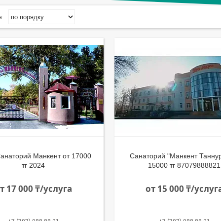
анаторий Манкент от 17000
Санаторий "Манкент Таннур
тг 2024
15000 тг 87079888821
т 17 000 ₸/услуга
от 15 000 ₸/услуг