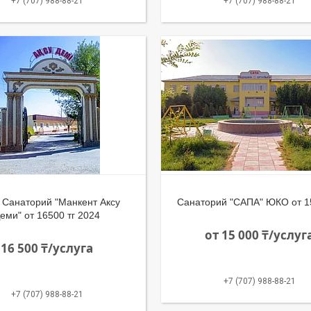
+7 (707) 988-88-21
+7 (707) 988-88-21
 Санаторий "Манкент Аксу
Санаторий "САПА" ЮКО от 1
еми" от 16500 тг 2024
от 15 000 ₸/услуг
16 500 ₸/услуга
+7 (707) 988-88-21
+7 (707) 988-88-21