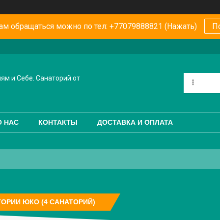
ам обращаться можно по тел: +77079888821 (Нажать)
П
ям и Себе. Санаторий от
О НАС
КОНТАКТЫ
ДОСТАВКА И ОПЛАТА
ОРИИ ЮКО (4 САНАТОРИЙ)