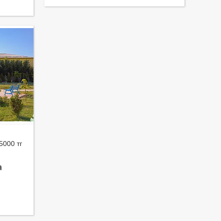
5000 тг
а