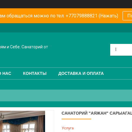
ам обращаться можно по тел: +77079888821 (Нажать)
П
ям и Себе. Санаторий от
О НАС
КОНТАКТЫ
ДОСТАВКА И ОПЛАТА
САНАТОРИЙ "АЯЖАН" САРЫАГАШ О
Услуга