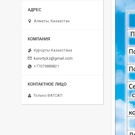
Алматы, Казахстан
Курорты Казахстана
kurorty.kz@gmail.com
+77079888821
Только ВАТСАП