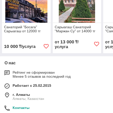
Санаторий "Босага"
Сарыагаш Санаторий
Сар
Сарыагаш от 12000 тг
"Маржан Су" от 14000 тг
"Сая
13 000
от
₸/
от
10 000
₸/услуга
услуга
усл
О нас
Рейтинг не сформирован
Менее 5 отзывов за последний год
Работает с 25.02.2015
г. Алматы
Алматы, Казахстан
Контакты