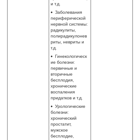
и т.д.
Заболевания
периферической
нервной системы:
радикулиты,
полирадикулонев
риты, невриты и
т.д.
Гинекологическ
ие болезни:
первичные и
вторичные
бесплодия,
хронические
воспаления
придатков и т.д.
Урологические
болезни:
хронический
простатит,
мужское
бесплодие,