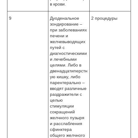
в крови.
9
Дуоденальное
2 процедуры
зондирование –
при заболеваниях
печени и
желчевыводящих
путей с
диагностическими
и лечебными
целями. Либо в
двенадцатиперстн
ую кишку, либо
парентерально –
вводят различные
раздражители с
целью
стимуляции
сокращений
желчного пузыря
и расслабления
сфинктера
общего желчного