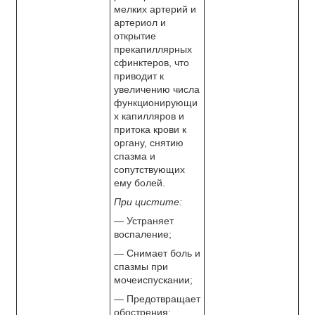
мелких артерий и
артериол и
открытие
прекапиллярных
сфинктеров, что
приводит к
увеличению числа
функционирующи
х капилляров и
притока крови к
органу, снятию
спазма и
сопутствующих
ему болей.
При цистите:
— Устраняет
воспаление;
— Снимает боль и
спазмы при
мочеиспускании;
— Предотвращает
обострения;