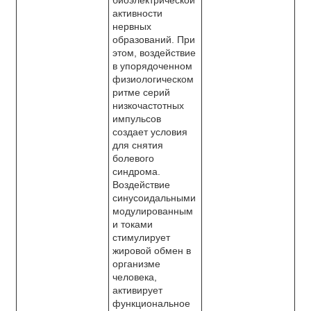
биоэлектрической
активности
нервных
образований. При
этом, воздействие
в упорядоченном
физиологическом
ритме серий
низкочастотных
импульсов
создает условия
для снятия
болевого
синдрома.
Воздействие
синусоидальными
модулированным
и токами
стимулирует
жировой обмен в
организме
человека,
активирует
функциональное