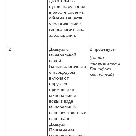
дыхательных
путей, нарушений
в работе системы
обмена веществ,
урологических и
гинекологических
заболеваний.
2
Джакузи с
2 процедуры
минеральной
(Ванна
водой –
минеральная и
Бальнеологически
Бишофит
е процедуры
магниевый)
включают
наружное
применение
минеральной
воды в виде
минеральных
ванн, контрастных
ванн, ванн
Джакузи.
Применение
минеральных вод