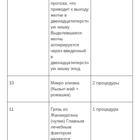
протока, что
приводит к выходу
желчи в
двенадцатиперстн
ую кишку.
Выделившаяся
желчь
аспирируется
через введенный
в
двенадцатиперстн
ую кишку зонд.
10
Микро клизма
2 процедуры
(Кызыл май +
ромашка)
11
Грязь из
1 процедура
Жанакургана
(чулки) Главным
лечебным
фактором
являются