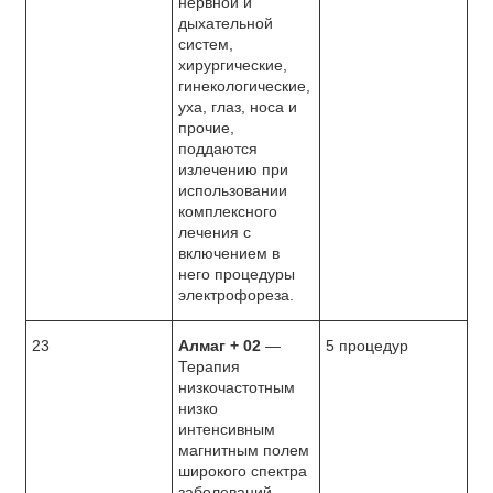
нервной и
дыхательной
систем,
хирургические,
гинекологические,
уха, глаз, носа и
прочие,
поддаются
излечению при
использовании
комплексного
лечения с
включением в
него процедуры
электрофореза.
23
Алмаг + 02
—
5 процедур
Терапия
низкочастотным
низко
интенсивным
магнитным полем
широкого спектра
заболеваний.