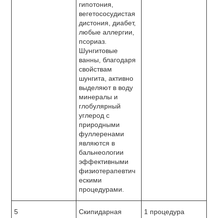
гипотония,
вегетососудистая
дистония, диабет,
любые аллергии,
псориаз.
Шунгитовые
ванны, благодаря
свойствам
шунгита, активно
выделяют в воду
минералы и
глобулярный
углерод с
природными
фуллеренами
являются в
бальнеологии
эффективными
физиотерапевтич
ескими
процедурами.
5
Скипидарная
1 процедура