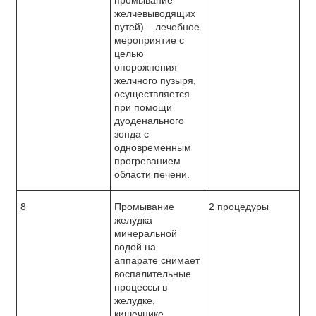
промывание
желчевыводящих
путей) – лечебное
мероприятие с
целью
опорожнения
желчного пузыря,
осуществляется
при помощи
дуоденального
зонда с
одновременным
прогреванием
области печени.
8
Промывание
2 процедуры
желудка
минеральной
водой на
аппарате снимает
воспалительные
процессы в
желудке,
кишечнике,