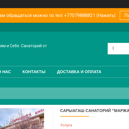
ам обращаться можно по тел: +77079888821 (Нажать)
П
ям и Себе. Санаторий от
О НАС
КОНТАКТЫ
ДОСТАВКА И ОПЛАТА
САРЫАГАШ САНАТОРИЙ "МАРЖАН 
Услуга